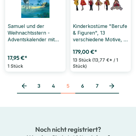
Samuel und der
Kinderkostüme "Berufe
Weihnachtsstern -
& Figuren", 13
Adventskalender mit
verschiedene Motive, 3-
großem Fensterbild
7 Jahre
179,00 €*
17,95 €*
13 Stück
(13,77 €* / 1
1 Stück
Stück)
3
4
5
6
7
Seite
Seite
Seite
Seite
Seite
Noch nicht registriert?