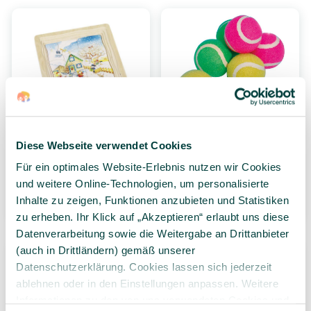
GOKI Schichtenpuzzle
6 Klettbälle (für Zahlen-
Jahreszeiten, Holz, 44
Werfer 2 in 1)
Diese Webseite verwendet Cookies
Teile, ab 3 Jahre
Für ein optimales Website-Erlebnis nutzen wir Cookies
und weitere Online-Technologien, um personalisierte
14,99 €*
36,99 €*
Inhalte zu zeigen, Funktionen anzubieten und Statistiken
1 Stück
6 Stück
(6,17 €* / 1 Stück)
zu erheben. Ihr Klick auf „Akzeptieren“ erlaubt uns diese
Datenverarbeitung sowie die Weitergabe an Drittanbieter
(auch in Drittländern) gemäß unserer
Datenschutzerklärung. Cookies lassen sich jederzeit
ablehnen oder in den Einstellungen anpassen. Weitere
Informationen zu den von uns verwendeten Cookies und