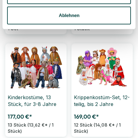
(SONDERANGEBOT)
Spezialklebeband
transparent, 25m
(SONDERANGEBOT)
Ablehnen
6,92 €*
6,99 €*
9,89 €*
9,99 €*
1 Set
1 Stück
Kinderkostüme, 13
Krippenkostüm-Set, 12-
Stück, für 3-8 Jahre
teilig, bis 2 Jahre
177,00 €*
169,00 €*
13 Stück
(13,62 €* / 1
12 Stück
(14,08 €* / 1
Stück)
Stück)