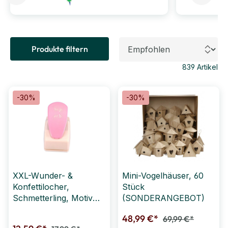
Produkte filtern
839
Artikel
-30%
-30%
XXL-Wunder- &
Mini-Vogelhäuser, 60
Konfettilocher,
Stück
Schmetterling, Motiv
(SONDERANGEBOT)
ca. 3,8 cm
48,99 €*
69,99 €*
(SONDERANGEBOT)