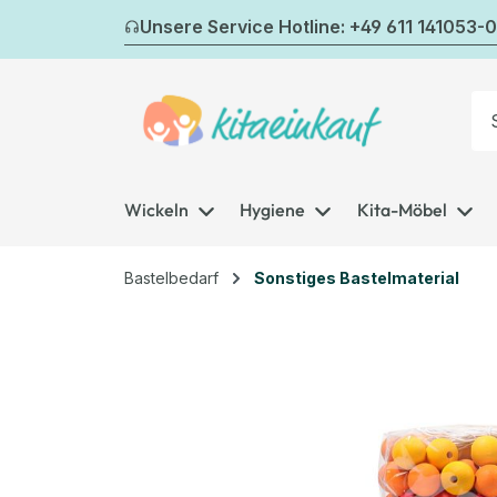
m Hauptinhalt springen
Zur Suche springen
Zur Hauptnavigation springen
Unsere Service Hotline: +49 611 141053-0
Wickeln
Hygiene
Kita-Möbel
Bastelbedarf
Sonstiges Bastelmaterial
Bildergalerie überspringen