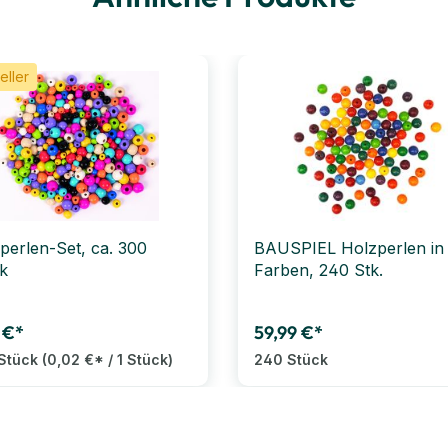
eller
perlen-Set, ca. 300
BAUSPIEL Holzperlen in 
k
Farben, 240 Stk.
 €*
59,99 €*
Stück
(0,02 €* / 1 Stück)
240 Stück