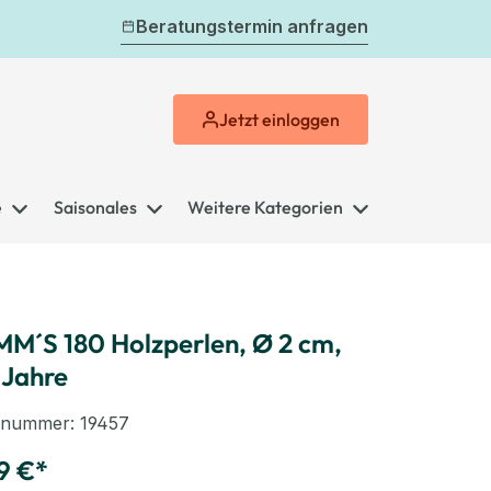
Beratungstermin anfragen
Jetzt
einloggen
e
Saisonales
Weitere Kategorien
M´S 180 Holzperlen, Ø 2 cm,
 Jahre
elnummer:
19457
9 €*