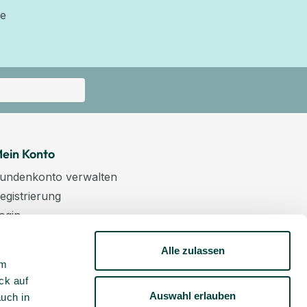
ie
ein Konto
undenkonto verwalten
egistrierung
ogin
arenkorb
Alle zulassen
asse
um
ewsletter
ck auf
undenkonto aktivieren
Auswahl erlauben
auch in