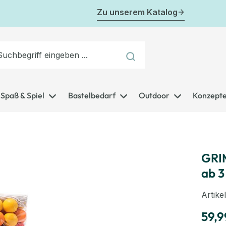
Zu unserem Katalog
Spaß & Spiel
Bastelbedarf
Outdoor
Konzept
GRIM
ab 3
Artik
59,9