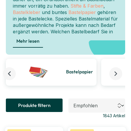
immer vorrätig zu haben.
Stifte & Farben
,
Bastelkleber
und buntes
Bastelpapier
gehören
in jede Bastelecke. Spezielles Bastelmaterial für
außergewöhnliche Projekte kann nach Bedarf
ergänzt werden. Welchen Bastelbedarf Sie in
der Kita auch haben, wir bieten Ihnen ein
Mehr lesen
umfangreiches Sortiment. Da werden die
Kleinsten zu ganz großen Künstlern!
Bastelpapier
Produkte filtern
1843
Artikel