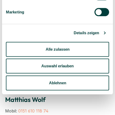
Tel.:
+49 611 141 053 53
Marketing
joerg.zander@kitaeinkauf.de
Details zeigen
Alle zulassen
Auswahl erlauben
Ablehnen
Matthias Wolf
Mobil:
0151 610 118 74