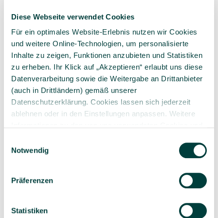
Tel.:
+49 6745 599 295
Diese Webseite verwendet Cookies
joachim.jansen@kitaeinkauf.de
Für ein optimales Website-Erlebnis nutzen wir Cookies
und weitere Online-Technologien, um personalisierte
Inhalte zu zeigen, Funktionen anzubieten und Statistiken
zu erheben. Ihr Klick auf „Akzeptieren“ erlaubt uns diese
Datenverarbeitung sowie die Weitergabe an Drittanbieter
(auch in Drittländern) gemäß unserer
Datenschutzerklärung. Cookies lassen sich jederzeit
ablehnen oder in den Einstellungen anpassen. Weitere
Informationen zu den von uns verwendeten Cookies und
Ihren Rechten als Nutzer finden Sie in unserer
Daten­
Einwilligungsauswahl
schutz­erklärung
und unserem
Impressum
.
Notwendig
Präferenzen
Jörg Zander
Statistiken
Mobil:
0151 671 130 82