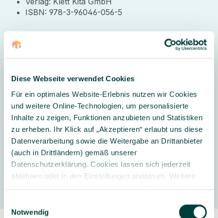
Verlag: Klett Kita GmbH
ISBN: 978-3-96046-056-5
Lieferumfang:
1 Buch
Diese Webseite verwendet Cookies
Für ein optimales Website-Erlebnis nutzen wir Cookies
Weitere Informationen
und weitere Online-Technologien, um personalisierte
Inhalte zu zeigen, Funktionen anzubieten und Statistiken
Thema:
Spiele & Aktivitäten
zu erheben. Ihr Klick auf „Akzeptieren“ erlaubt uns diese
Datenverarbeitung sowie die Weitergabe an Drittanbieter
(auch in Drittländern) gemäß unserer
Datenschutzerklärung. Cookies lassen sich jederzeit
Hersteller
ablehnen oder in den Einstellungen anpassen. Weitere
Informationen zu den von uns verwendeten Cookies und
Ihren Rechten als Nutzer finden Sie in unserer
Daten­
Einwilligungsauswahl
schutz­erklärung
und unserem
Impressum
.
Notwendig