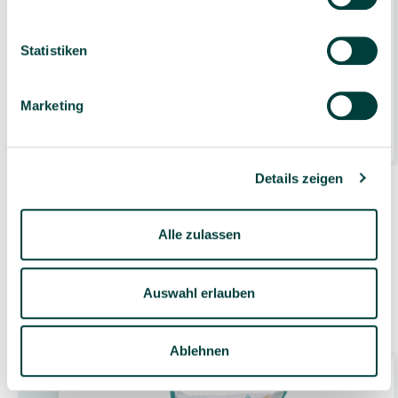
Statistiken
ecogreen Ärzterolle Wickelunterlage (Reycling-
Papier) 80 m, Breite: 50 cm, 6 Rollen
Marketing
42,99 €*
6 Rolle
(7,17 €* / 1 Rolle)
Details zeigen
Alle zulassen
Auswahl erlauben
Zubehör
Ablehnen
Bestseller