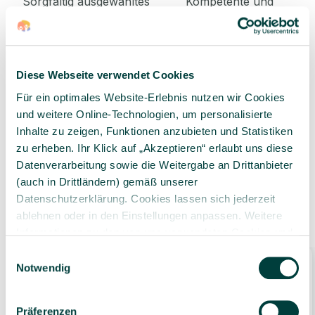
Sorgfältig ausgewähltes
Kompetente und
Produktsortiment
individuelle Beratung
Diese Webseite verwendet Cookies
Für ein optimales Website-Erlebnis nutzen wir Cookies
Geprüfte Lieferkette
1-3 Werktage Lieferzeit
und weitere Online-Technologien, um personalisierte
bei Versand aus dem
Inhalte zu zeigen, Funktionen anzubieten und Statistiken
eigenen Lager
zu erheben. Ihr Klick auf „Akzeptieren“ erlaubt uns diese
Datenverarbeitung sowie die Weitergabe an Drittanbieter
(auch in Drittländern) gemäß unserer
Datenschutzerklärung. Cookies lassen sich jederzeit
Ähnliche Produkte
ablehnen oder in den Einstellungen anpassen. Weitere
Informationen zu den von uns verwendeten Cookies und
Ihren Rechten als Nutzer finden Sie in unserer
Daten­
Einwilligungsauswahl
schutz­erklärung
und unserem
Impressum
.
Notwendig
Präferenzen