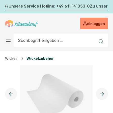
Zum Hauptinhalt springen
Unsere Service Hotline: +49 611 141053-0
Zu unserem
einloggen
Wickeln
Wickelzubehör
Bildergalerie überspringen