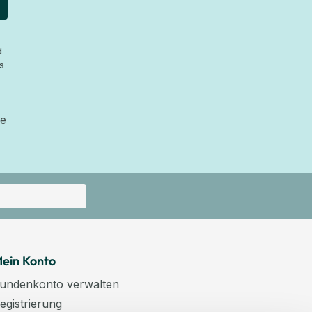
d
s
ie
ein Konto
undenkonto verwalten
egistrierung