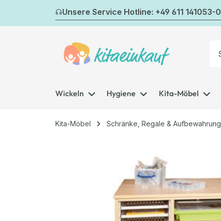
m Hauptinhalt springen
Zur Suche springen
Zur Hauptnavigation springen
Unsere Service Hotline: +49 611 141053-0
Wickeln
Hygiene
Kita-Möbel
Kita-Möbel
Schränke, Regale & Aufbewahrung
Bildergalerie überspringen