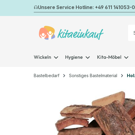
m Hauptinhalt springen
Zur Suche springen
Zur Hauptnavigation springen
Unsere Service Hotline: +49 611 141053-0
Wickeln
Hygiene
Kita-Möbel
Bastelbedarf
Sonstiges Bastelmaterial
Hol
Bildergalerie überspringen