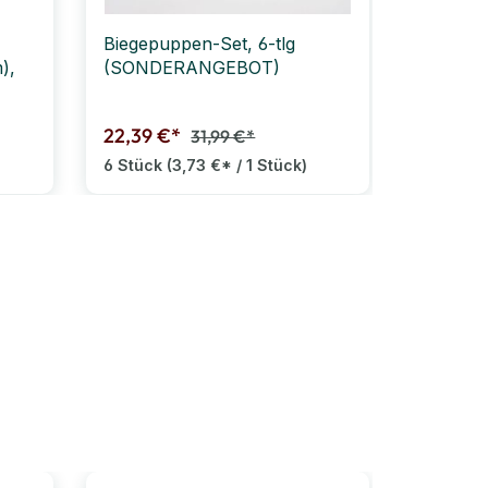
Biegepuppen-Set, 6-tlg
BAUSPIEL
),
(SONDERANGEBOT)
5 Stück
22,39 €*
53,99 €
31,99 €*
6 Stück
(3,73 €* / 1 Stück)
1 Set