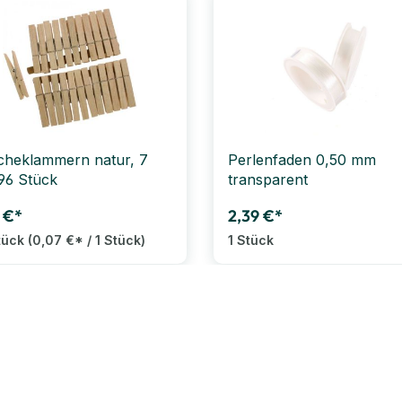
heklammern natur, 7
Perlenfaden 0,50 mm
96 Stück
transparent
 €*
2,39 €*
tück
(0,07 €* / 1 Stück)
1 Stück