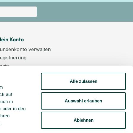
ein Konto
undenkonto verwalten
egistrierung
ogin
arenkorb
Alle zulassen
asse
um
ewsletter
ck auf
undenkonto aktivieren
Auswahl erlauben
auch in
 oder in den
Ihren
Ablehnen
m
.