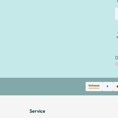
D
D
Service