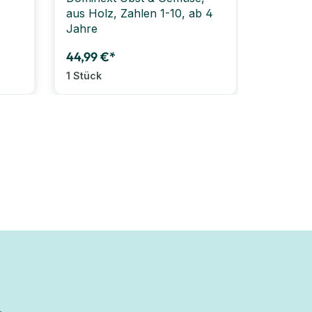
aus Holz, Zahlen 1-10, ab 4
Kombinat
Jahre
Persone
44,99 €*
39,99 €
1 Stück
1 Stück