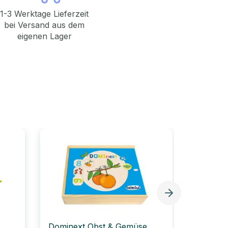
1-3 Werktage Lieferzeit
bei Versand aus dem
eigenen Lager
Dominext Obst & Gemüse,
Happy 