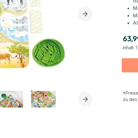
Na
Ma
Ma
Al
63,9
Inhalt:
1
*Preise
zu den