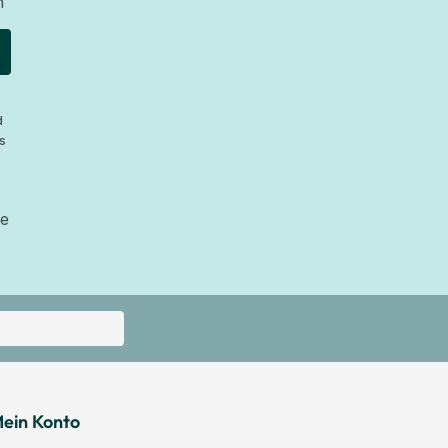
n
d
s
ie
ein Konto