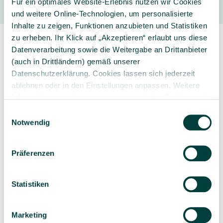
Für ein optimales Website-Erlebnis nutzen wir Cookies
und weitere Online-Technologien, um personalisierte
Inhalte zu zeigen, Funktionen anzubieten und Statistiken
zu erheben. Ihr Klick auf „Akzeptieren“ erlaubt uns diese
Datenverarbeitung sowie die Weitergabe an Drittanbieter
(auch in Drittländern) gemäß unserer
Datenschutzerklärung. Cookies lassen sich jederzeit
ablehnen oder in den Einstellungen anpassen. Weitere
Sorgfältig ausgewähltes
Kompetente und
Informationen zu den von uns verwendeten Cookies und
Produktsortiment
individuelle Beratung
Ihren Rechten als Nutzer finden Sie in unserer
Daten­
Einwilligungsauswahl
schutz­erklärung
und unserem
Impressum
.
Notwendig
Präferenzen
Geprüfte Lieferkette
1-3 Werktage Lieferzeit
bei Versand aus dem
Statistiken
eigenen Lager
Marketing