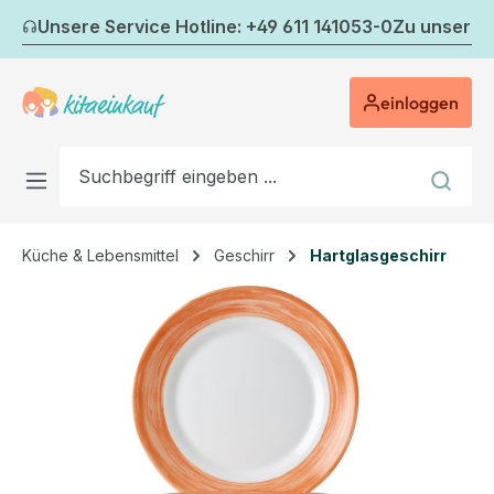
Zum Hauptinhalt springen
Unsere Service Hotline: +49 611 141053-0
Zu unserem
einloggen
Küche & Lebensmittel
Geschirr
Hartglasgeschirr
Bildergalerie überspringen