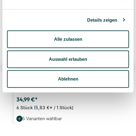
Ähnliche Artikel
Details zeigen
Alle zulassen
Auswahl erlauben
Ablehnen
Brush Bockbecher, stapelbar 250 ml, 6 Stück,
Farbe wählbar
34,99 €*
6 Stück
(5,83 €* / 1 Stück)
5 Varianten wählbar