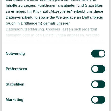
Inhalte zu zeigen, Funktionen anzubieten und Statistiken
zu erheben. Ihr Klick auf „Akzeptieren“ erlaubt uns diese
Datenverarbeitung sowie die Weitergabe an Drittanbieter
(auch in Drittländern) gemäß unserer
Datenschutzerklärung. Cookies lassen sich jederzeit
Sorgfältig ausgewähltes
Kompetente und
ablehnen oder in den Einstellungen anpassen. Weitere
Produktsortiment
individuelle Beratung
Informationen zu den von uns verwendeten Cookies und
Ihren Rechten als Nutzer finden Sie in unserer
Daten­
Einwilligungsauswahl
schutz­erklärung
und unserem
Impressum
.
Notwendig
Geprüfte Lieferkette
1-3 Werktage Lieferzeit
Präferenzen
bei Versand aus dem
eigenen Lager
Statistiken
Marketing
Ähnliche Artikel