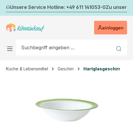
Zum Hauptinhalt springen
Unsere Service Hotline: +49 611 141053-0
Zu unserem
einloggen
Küche & Lebensmittel
Geschirr
Hartglasgeschirr
Bildergalerie überspringen