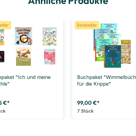
Ähnliche Produkte
eller
Bestseller
paket "Ich und meine
Buchpaket "Wimmelbüch
hle"
für die Krippe"
5 €*
99,00 €*
ück
7 Stück