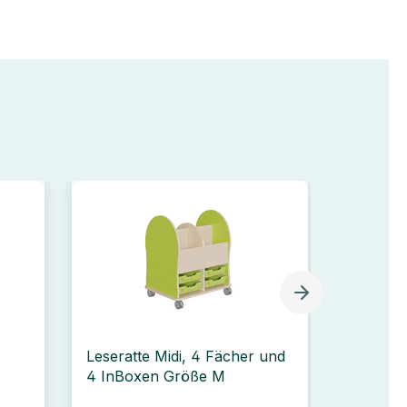
Leseratte Midi, 4 Fächer und
Mobile 
4 InBoxen Größe M
699
Ab