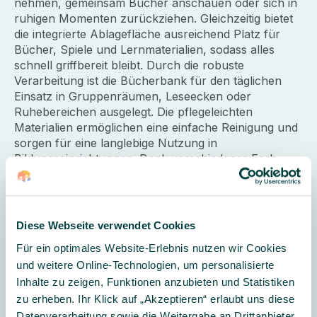
nehmen, gemeinsam Bücher anschauen oder sich in
ruhigen Momenten zurückziehen. Gleichzeitig bietet
die integrierte Ablagefläche ausreichend Platz für
Bücher, Spiele und Lernmaterialien, sodass alles
schnell griffbereit bleibt. Durch die robuste
Verarbeitung ist die Bücherbank für den täglichen
Einsatz in Gruppenräumen, Leseecken oder
Ruhebereichen ausgelegt. Die pflegeleichten
Materialien ermöglichen eine einfache Reinigung und
sorgen für eine langlebige Nutzung in
Bildungseinrichtungen. Dank verschiedener Farb-
und Polsterkombinationen lässt sich die Bücherbank
harmonisch in unterschiedliche Raumkonzepte
integrieren.
Diese Webseite verwendet Cookies
Für ein optimales Website-Erlebnis nutzen wir Cookies
Bitte wählen Sie die gewünschte Variante im
und weitere Online-Technologien, um personalisierte
DropDown-Menü aus.
Inhalte zu zeigen, Funktionen anzubieten und Statistiken
zu erheben. Ihr Klick auf „Akzeptieren“ erlaubt uns diese
Datenverarbeitung sowie die Weitergabe an Drittanbieter