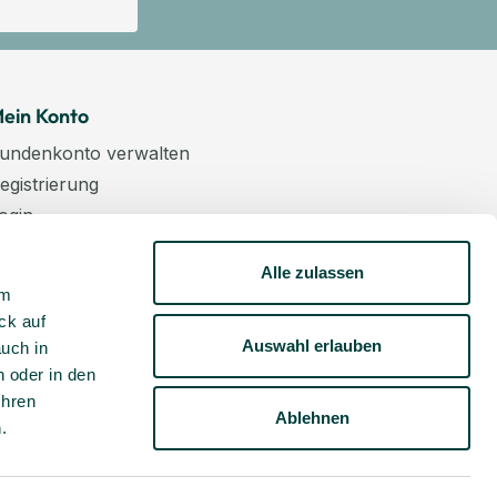
ein Konto
undenkonto verwalten
egistrierung
ogin
arenkorb
Alle zulassen
asse
um
ewsletter
ck auf
undenkonto aktivieren
Auswahl erlauben
auch in
 oder in den
Ihren
Ablehnen
m
.