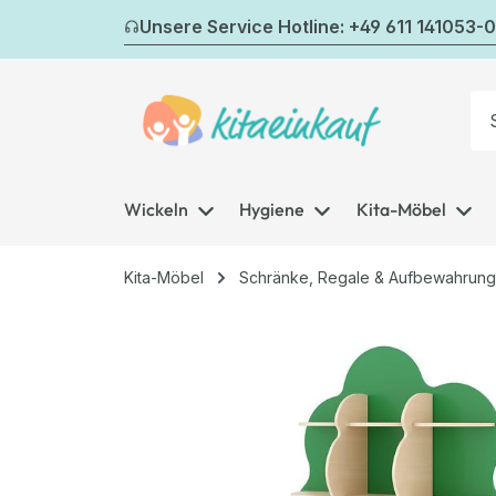
m Hauptinhalt springen
Zur Suche springen
Zur Hauptnavigation springen
Unsere Service Hotline: +49 611 141053-0
Wickeln
Hygiene
Kita-Möbel
Kita-Möbel
Schränke, Regale & Aufbewahrung
Bildergalerie überspringen