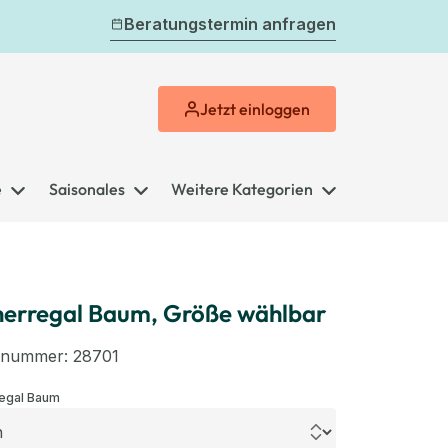
Beratungstermin anfragen
Jetzt
einloggen
e
Saisonales
Weitere Kategorien
erregal Baum, Größe wählbar
elnummer:
28701
auswählen
egal Baum