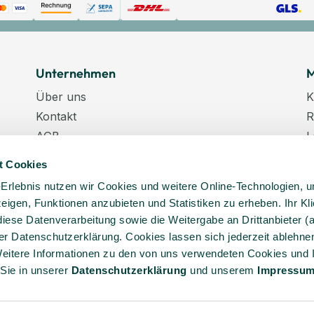
Unternehmen
M
Über uns
K
Kontakt
R
AGB
L
Datenschutz
W
t Cookies
Datenschutzeinstellungen
K
-Erlebnis nutzen wir Cookies und weitere Online-Technologien, 
Impressum
N
 zeigen, Funktionen anzubieten und Statistiken zu erheben. Ihr Kli
Karriere
K
diese Datenverarbeitung sowie die Weitergabe an Drittanbieter (
Veranstaltungstermine
er Datenschutzerklärung. Cookies lassen sich jederzeit ablehnen
Lieferkette
eitere Informationen zu den von uns verwendeten Cookies und 
 Sie in unserer
Daten­schutz­erklärung
und unserem
Impressu