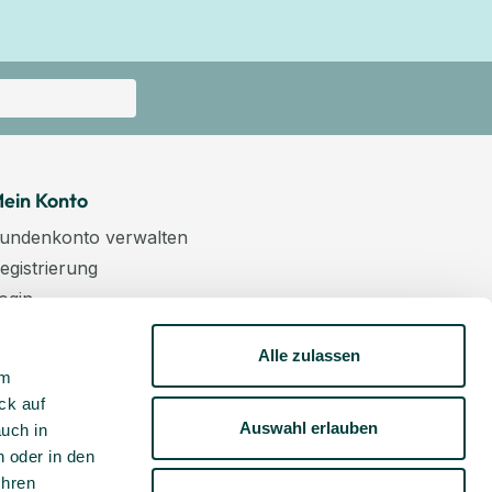
ein Konto
undenkonto verwalten
egistrierung
ogin
arenkorb
Alle zulassen
asse
um
ewsletter
ck auf
undenkonto aktivieren
Auswahl erlauben
auch in
 oder in den
Ihren