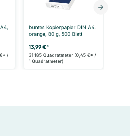
 A4,
buntes Kopierpapier DIN A4,
Kopierp
orange, 80 g, 500 Blatt
80 g, 5x
13,99 €*
24,99 €
€* /
31.185 Quadratmeter
(0,45 €* /
155.93 
1 Quadratmeter)
1 Quadra