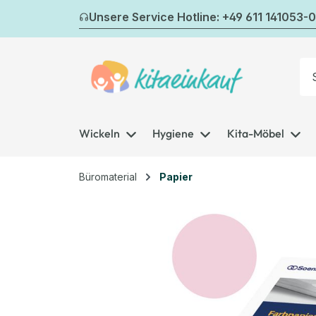
m Hauptinhalt springen
Zur Suche springen
Zur Hauptnavigation springen
Unsere Service Hotline: +49 611 141053-0
Wickeln
Hygiene
Kita-Möbel
Büromaterial
Papier
Bildergalerie überspringen