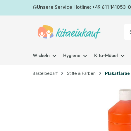
m Hauptinhalt springen
Zur Suche springen
Zur Hauptnavigation springen
Unsere Service Hotline: +49 611 141053-0
Wickeln
Hygiene
Kita-Möbel
Bastelbedarf
Stifte & Farben
Plakatfarbe
Bildergalerie überspringen