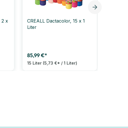
 2 x
CREALL Dactacolor, 15 x 1
CREALL 
Liter
ml, Far
6,09 €
1 Liter
(6
85,99 €*
15 Liter
(5,73 €* / 1 Liter)
13 Var