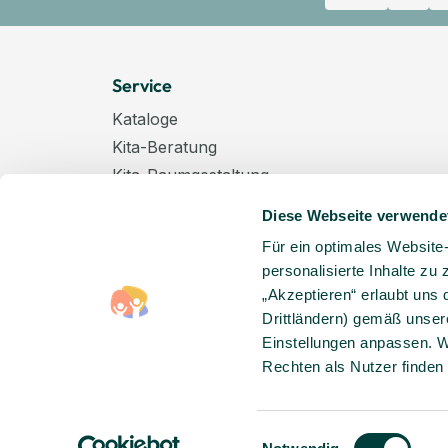
Service
Kataloge
Kita-Beratung
Kita-Raumgestaltung
Zahlungsarten
Diese Webseite verwende
Versand
Für ein optimales Website
Hygenieplan
personalisierte Inhalte zu
Windelpauschale
„Akzeptieren“ erlaubt uns 
Kindertagespflege
Drittländern) gemäß unser
Hinweise zur Batterieentsorgung
Einstellungen anpassen. W
Rechten als Nutzer finden
Entsorgung von Elektro-Altgeräten
Einwilligungsauswahl