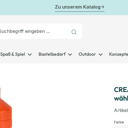
Zu unserem Katalog
Spaß & Spiel
Bastelbedarf
Outdoor
Konzept
CREA
wäh
Artik
au
Farbe