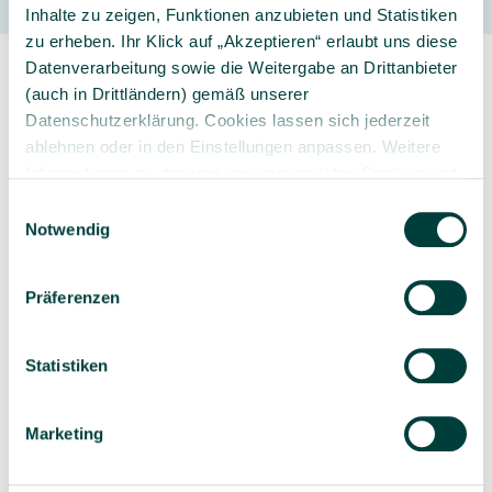
Inhalte zu zeigen, Funktionen anzubieten und Statistiken
zu erheben. Ihr Klick auf „Akzeptieren“ erlaubt uns diese
Datenverarbeitung sowie die Weitergabe an Drittanbieter
(auch in Drittländern) gemäß unserer
Datenschutzerklärung. Cookies lassen sich jederzeit
ablehnen oder in den Einstellungen anpassen. Weitere
Informationen zu den von uns verwendeten Cookies und
Sorgfältig ausgewähltes
Kompetente und
Ihren Rechten als Nutzer finden Sie in unserer
Daten­
Einwilligungsauswahl
Produktsortiment
individuelle Beratung
schutz­erklärung
und unserem
Impressum
.
Notwendig
Präferenzen
Geprüfte Lieferkette
1-3 Werktage Lieferzeit
Statistiken
bei Versand aus dem
eigenen Lager
Marketing