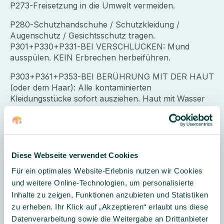
P273-Freisetzung in die Umwelt vermeiden.
P280-Schutzhandschuhe / Schutzkleidung /
Augenschutz / Gesichtsschutz tragen.
P301+P330+P331-BEI VERSCHLUCKEN: Mund
ausspülen. KEIN Erbrechen herbeiführen.
P303+P361+P353-BEI BERÜHRUNG MIT DER HAUT
(oder dem Haar): Alle kontaminierten
Kleidungsstücke sofort ausziehen. Haut mit Wasser
abwaschen oder
duschen.
P305+P351+P338-BEI KONTAKT MIT DEN AUGEN:
Einige Minuten lang behutsam mit Wasser spülen.
Diese Webseite verwendet Cookies
Eventuell
Für ein optimales Website-Erlebnis nutzen wir Cookies
vorhandene Kontaktlinsen nach Möglichkeit
entfernen. Weiter spülen.
und weitere Online-Technologien, um personalisierte
Inhalte zu zeigen, Funktionen anzubieten und Statistiken
P310-Sofort GIFTINFORMATIONSZENTRUM / Arzt
zu erheben. Ihr Klick auf „Akzeptieren“ erlaubt uns diese
anrufen.
Datenverarbeitung sowie die Weitergabe an Drittanbieter