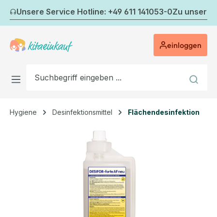
Zum Hauptinhalt springen
Unsere Service Hotline: +49 611 141053-0
Zu unserem
einloggen
Hygiene
Desinfektionsmittel
Flächendesinfektion
Bildergalerie überspringen