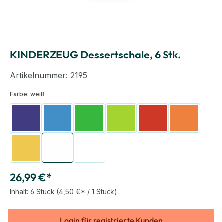
KINDERZEUG Dessertschale, 6 Stk.
Artikelnummer:
2195
Farbe:
weiß
dunkelblau
hellblau
dunkelgrün
hellgrün
rot
orange
gelb
weiß
transparent
26,99 €*
Inhalt:
6 Stück
(4,50 €* / 1 Stück)
Login für registrierte Kunden