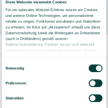
Diese Webseite verwendet Cookies
Für ein optimales Website-Erlebnis nutzen wir Cookies
Hersteller
und weitere Online-Technologien, um personalisierte
Inhalte zu zeigen, Funktionen anzubieten und Statistiken
zu erheben. Ihr Klick auf „Akzeptieren“ erlaubt uns diese
Datenverarbeitung sowie die Weitergabe an Drittanbieter
(auch in Drittländern) gemäß unserer
Datenschutzerklärung. Cookies lassen sich jederzeit
ablehnen oder in den Einstellungen anpassen. Weitere
Informationen zu den von uns verwendeten Cookies und
Ihren Rechten als Nutzer finden Sie in unserer
Daten­
Einwilligungsauswahl
schutz­erklärung
und unserem
Impressum
.
Notwendig
Sorgfältig ausgewähltes
Kompetente und
Produktsortiment
individuelle Beratung
Präferenzen
Statistiken
Geprüfte Lieferkette
1-3 Werktage Lieferzeit