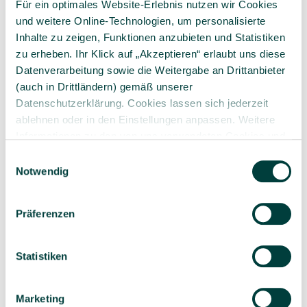
Für ein optimales Website-Erlebnis nutzen wir Cookies
und weitere Online-Technologien, um personalisierte
Inhalte zu zeigen, Funktionen anzubieten und Statistiken
zu erheben. Ihr Klick auf „Akzeptieren“ erlaubt uns diese
Datenverarbeitung sowie die Weitergabe an Drittanbieter
Sorgfältig ausgewähltes
Kompetente und
(auch in Drittländern) gemäß unserer
Produktsortiment
individuelle Beratung
Datenschutzerklärung. Cookies lassen sich jederzeit
ablehnen oder in den Einstellungen anpassen. Weitere
Informationen zu den von uns verwendeten Cookies und
Ihren Rechten als Nutzer finden Sie in unserer
Daten­
Einwilligungsauswahl
schutz­erklärung
und unserem
Impressum
.
Notwendig
Geprüfte Lieferkette
1-3 Werktage Lieferzeit
bei Versand aus dem
eigenen Lager
Präferenzen
Statistiken
Ähnliche Produkte
Marketing