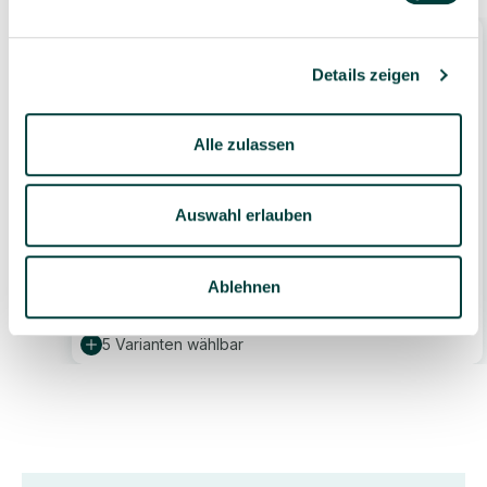
Details zeigen
Alle zulassen
DOPPLER Expert auto knick - Kurbelschirm
Auswahl erlauben
320, LSF 80+, Farbe wählbar
299,00 €*
Ablehnen
1 Stück
5 Varianten wählbar