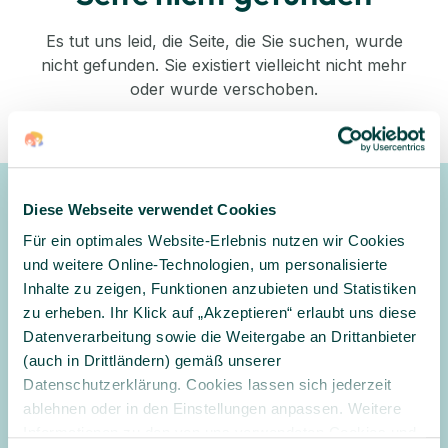
Es tut uns leid, die Seite, die Sie suchen, wurde
nicht gefunden. Sie existiert vielleicht nicht mehr
oder wurde verschoben.
Zurück zum Shop
Diese Webseite verwendet Cookies
Newsletter
Für ein optimales Website-Erlebnis nutzen wir Cookies
Gerne halten wir Sie mit unserem Newsletter auf dem
und weitere Online-Technologien, um personalisierte
Laufenden und informieren Sie zu Angeboten und
Inhalte zu zeigen, Funktionen anzubieten und Statistiken
Aktionen
zu erheben. Ihr Klick auf „Akzeptieren“ erlaubt uns diese
Datenverarbeitung sowie die Weitergabe an Drittanbieter
Anmelden
(auch in Drittländern) gemäß unserer
Datenschutzerklärung. Cookies lassen sich jederzeit
Ja, ich möchte den Newsletter erhalten und per E-Mail über
ablehnen oder in den Einstellungen anpassen. Weitere
Angebote und Aktionen informiert werden. Ich habe
Informationen zu den von uns verwendeten Cookies und
die
Datenschutzerklärung
gelesen und willige in die Verarbeitung