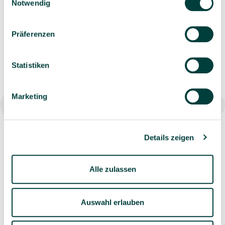
schutz­erklärung
und unserem
Impressum
.
Notwendig
Ähnliche Artikel
Präferenzen
Statistiken
Marketing
Überschuhe blau, 40my, 1 Beutel mit 100 Stk.
Details zeigen
4,99 €*
Alle zulassen
100 Stück
(0,05 €* / 1 Stück)
Auswahl erlauben