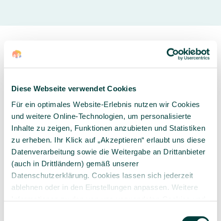
Diese Webseite verwendet Cookies
Sorgfältig ausgewähltes
Kompetente und
Für ein optimales Website-Erlebnis nutzen wir Cookies
Produktsortiment
individuelle Beratung
und weitere Online-Technologien, um personalisierte
Inhalte zu zeigen, Funktionen anzubieten und Statistiken
zu erheben. Ihr Klick auf „Akzeptieren“ erlaubt uns diese
Datenverarbeitung sowie die Weitergabe an Drittanbieter
(auch in Drittländern) gemäß unserer
Geprüfte Lieferkette
1-3 Werktage Lieferzeit
Datenschutzerklärung. Cookies lassen sich jederzeit
bei Versand aus dem
ablehnen oder in den Einstellungen anpassen. Weitere
eigenen Lager
Informationen zu den von uns verwendeten Cookies und
Ihren Rechten als Nutzer finden Sie in unserer
Daten­
Einwilligungsauswahl