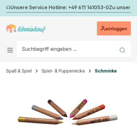
Zum Hauptinhalt springen
Unsere Service Hotline: +49 611 141053-0
Zu unserem
einloggen
Spaß & Spiel
Spiel- & Puppenecke
Schminke
Bildergalerie überspringen