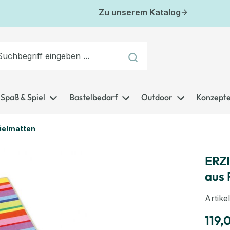
Zu unserem Katalog
Spaß & Spiel
Bastelbedarf
Outdoor
Konzept
pielmatten
ERZI
aus 
Artik
119,