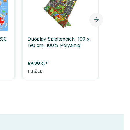
200
Duoplay Spielteppich, 100 x
Kinder 
190 cm, 100% Polyamid
rund, Ø
aus 10
69,99 €*
259,00
1 Stück
1 Stück