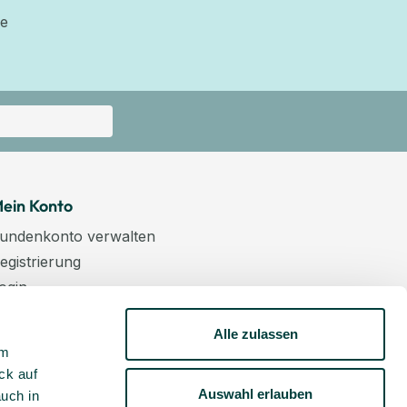
ie
ein Konto
undenkonto verwalten
egistrierung
ogin
arenkorb
Alle zulassen
asse
um
ewsletter
ck auf
undenkonto aktivieren
Auswahl erlauben
auch in