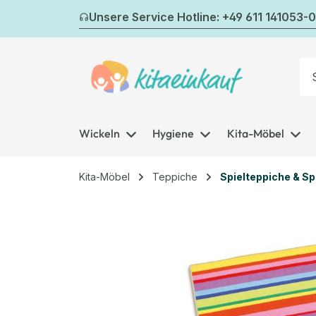
m Hauptinhalt springen
Zur Suche springen
Zur Hauptnavigation springen
Unsere Service Hotline: +49 611 141053-0
Wickeln
Hygiene
Kita-Möbel
Kita-Möbel
Teppiche
Spielteppiche & S
Bildergalerie überspringen