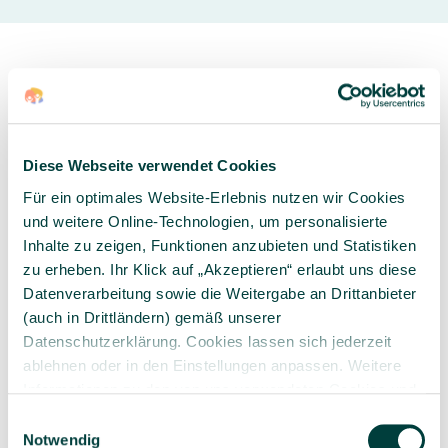
Sorgfältig ausgewähltes
Kompetente und
Diese Webseite verwendet Cookies
Produktsortiment
individuelle Beratung
Für ein optimales Website-Erlebnis nutzen wir Cookies
und weitere Online-Technologien, um personalisierte
Inhalte zu zeigen, Funktionen anzubieten und Statistiken
zu erheben. Ihr Klick auf „Akzeptieren“ erlaubt uns diese
Datenverarbeitung sowie die Weitergabe an Drittanbieter
Geprüfte Lieferkette
1-3 Werktage Lieferzeit
(auch in Drittländern) gemäß unserer
bei Versand aus dem
Datenschutzerklärung. Cookies lassen sich jederzeit
eigenen Lager
ablehnen oder in den Einstellungen anpassen. Weitere
Informationen zu den von uns verwendeten Cookies und
Ihren Rechten als Nutzer finden Sie in unserer
Daten­
Einwilligungsauswahl
schutz­erklärung
und unserem
Impressum
.
Notwendig