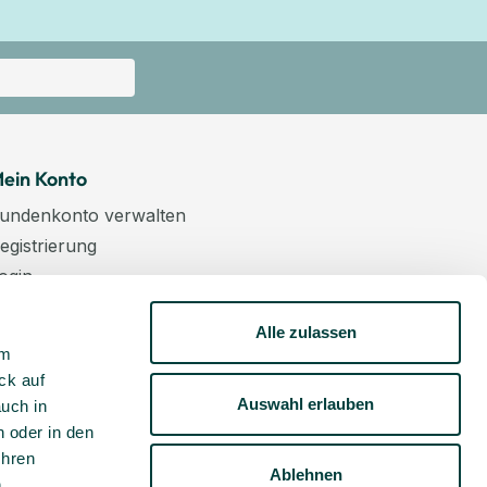
ein Konto
undenkonto verwalten
egistrierung
ogin
arenkorb
Alle zulassen
asse
um
ewsletter
ck auf
undenkonto aktivieren
Auswahl erlauben
auch in
 oder in den
Ihren
Ablehnen
m
.