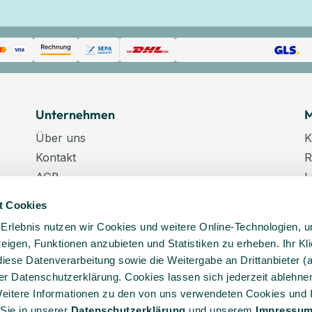
Unternehmen
M
Über uns
K
Kontakt
R
AGB
L
Datenschutz
W
t Cookies
Datenschutzeinstellungen
K
-Erlebnis nutzen wir Cookies und weitere Online-Technologien, 
Impressum
N
 zeigen, Funktionen anzubieten und Statistiken zu erheben. Ihr Kli
Karriere
K
diese Datenverarbeitung sowie die Weitergabe an Drittanbieter (
Veranstaltungstermine
er Datenschutzerklärung. Cookies lassen sich jederzeit ablehnen
Lieferkette
eitere Informationen zu den von uns verwendeten Cookies und 
 Sie in unserer
Daten­schutz­erklärung
und unserem
Impressu