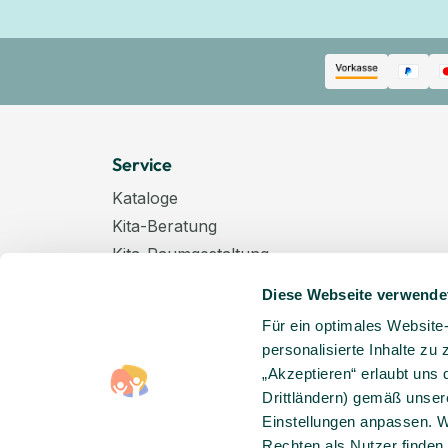
Service
Kataloge
Kita-Beratung
Kita-Raumgestaltung
Zahlungsarten
Diese Webseite verwende
Versand
Für ein optimales Website
Hygenieplan
personalisierte Inhalte zu
Windelpauschale
„Akzeptieren“ erlaubt uns 
Kindertagespflege
Drittländern) gemäß unser
Hinweise zur Batterieentsorgung
Einstellungen anpassen. W
Rechten als Nutzer finden