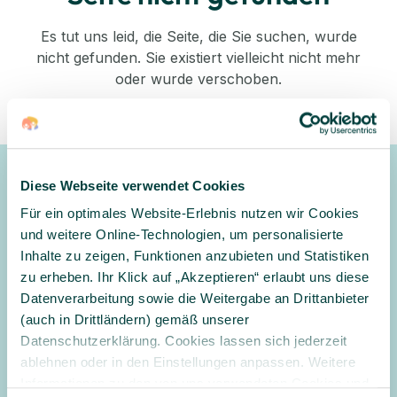
Es tut uns leid, die Seite, die Sie suchen, wurde
nicht gefunden. Sie existiert vielleicht nicht mehr
oder wurde verschoben.
Zurück zum Shop
Diese Webseite verwendet Cookies
Newsletter
Für ein optimales Website-Erlebnis nutzen wir Cookies
Gerne halten wir Sie mit unserem Newsletter auf dem
und weitere Online-Technologien, um personalisierte
Laufenden und informieren Sie zu Angeboten und
Inhalte zu zeigen, Funktionen anzubieten und Statistiken
Aktionen
zu erheben. Ihr Klick auf „Akzeptieren“ erlaubt uns diese
Datenverarbeitung sowie die Weitergabe an Drittanbieter
Anmelden
(auch in Drittländern) gemäß unserer
Datenschutzerklärung. Cookies lassen sich jederzeit
Ja, ich möchte den Newsletter erhalten und per E-Mail über
ablehnen oder in den Einstellungen anpassen. Weitere
Angebote und Aktionen informiert werden. Ich habe
Informationen zu den von uns verwendeten Cookies und
die
Datenschutzerklärung
gelesen und willige in die Verarbeitung