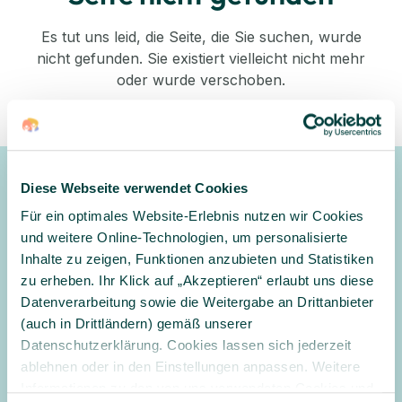
Es tut uns leid, die Seite, die Sie suchen, wurde
nicht gefunden. Sie existiert vielleicht nicht mehr
oder wurde verschoben.
Zurück zum Shop
Diese Webseite verwendet Cookies
Newsletter
Für ein optimales Website-Erlebnis nutzen wir Cookies
Gerne halten wir Sie mit unserem Newsletter auf dem
und weitere Online-Technologien, um personalisierte
Laufenden und informieren Sie zu Angeboten und
Inhalte zu zeigen, Funktionen anzubieten und Statistiken
Aktionen
zu erheben. Ihr Klick auf „Akzeptieren“ erlaubt uns diese
Datenverarbeitung sowie die Weitergabe an Drittanbieter
Anmelden
(auch in Drittländern) gemäß unserer
Datenschutzerklärung. Cookies lassen sich jederzeit
Ja, ich möchte den Newsletter erhalten und per E-Mail über
ablehnen oder in den Einstellungen anpassen. Weitere
Angebote und Aktionen informiert werden. Ich habe
Informationen zu den von uns verwendeten Cookies und
die
Datenschutzerklärung
gelesen und willige in die Verarbeitung