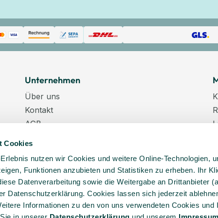
Unternehmen
M
Über uns
K
Kontakt
R
AGB
L
Datenschutz
W
t Cookies
Datenschutzeinstellungen
K
-Erlebnis nutzen wir Cookies und weitere Online-Technologien, 
Impressum
N
 zeigen, Funktionen anzubieten und Statistiken zu erheben. Ihr Kli
Karriere
K
diese Datenverarbeitung sowie die Weitergabe an Drittanbieter (
Veranstaltungstermine
er Datenschutzerklärung. Cookies lassen sich jederzeit ablehnen
Lieferkette
eitere Informationen zu den von uns verwendeten Cookies und 
 Sie in unserer
Daten­schutz­erklärung
und unserem
Impressu