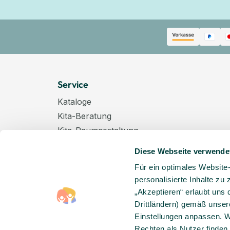
Service
Kataloge
Kita-Beratung
Kita-Raumgestaltung
Zahlungsarten
Diese Webseite verwende
Versand
Für ein optimales Website
Hygenieplan
personalisierte Inhalte zu
Windelpauschale
„Akzeptieren“ erlaubt uns 
Kindertagespflege
Drittländern) gemäß unser
Hinweise zur Batterieentsorgung
Einstellungen anpassen. W
Rechten als Nutzer finden