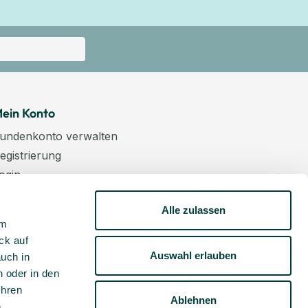
ein Konto
undenkonto verwalten
egistrierung
ogin
arenkorb
Alle zulassen
asse
um
ewsletter
ck auf
undenkonto aktivieren
Auswahl erlauben
auch in
 oder in den
Ihren
Ablehnen
m
.