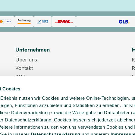
Unternehmen
M
Über uns
K
Kontakt
R
AGB
L
Datenschutz
W
t Cookies
Datenschutzeinstellungen
K
-Erlebnis nutzen wir Cookies und weitere Online-Technologien, 
Impressum
N
 zeigen, Funktionen anzubieten und Statistiken zu erheben. Ihr Kli
Karriere
K
diese Datenverarbeitung sowie die Weitergabe an Drittanbieter (
Veranstaltungstermine
er Datenschutzerklärung. Cookies lassen sich jederzeit ablehnen
Lieferkette
eitere Informationen zu den von uns verwendeten Cookies und 
 Sie in unserer
Daten­schutz­erklärung
und unserem
Impressu