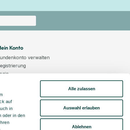
ein Konto
undenkonto verwalten
egistrierung
ogin
arenkorb
Alle zulassen
asse
um
ewsletter
ck auf
undenkonto aktivieren
Auswahl erlauben
auch in
 oder in den
Ihren
Ablehnen
m
.