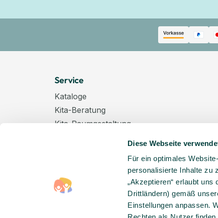
Service
Kataloge
Kita-Beratung
Kita-Raumgestaltung
Zahlungsarten
Diese Webseite verwende
Versand
Für ein optimales Website
Hygenieplan
personalisierte Inhalte zu
Windelpauschale
„Akzeptieren“ erlaubt uns 
Kindertagespflege
Drittländern) gemäß unser
Hinweise zur Batterieentsorgung
Einstellungen anpassen. W
Rechten als Nutzer finden