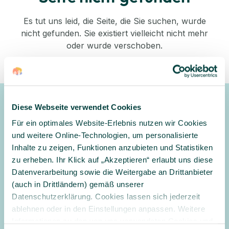
Es tut uns leid, die Seite, die Sie suchen, wurde
nicht gefunden. Sie existiert vielleicht nicht mehr
oder wurde verschoben.
Zurück zum Shop
Diese Webseite verwendet Cookies
Newsletter
Für ein optimales Website-Erlebnis nutzen wir Cookies
Gerne halten wir Sie mit unserem Newsletter auf dem
und weitere Online-Technologien, um personalisierte
Laufenden und informieren Sie zu Angeboten und
Inhalte zu zeigen, Funktionen anzubieten und Statistiken
Aktionen
zu erheben. Ihr Klick auf „Akzeptieren“ erlaubt uns diese
Datenverarbeitung sowie die Weitergabe an Drittanbieter
Anmelden
(auch in Drittländern) gemäß unserer
Datenschutzerklärung. Cookies lassen sich jederzeit
Ja, ich möchte den Newsletter erhalten und per E-Mail über
ablehnen oder in den Einstellungen anpassen. Weitere
Angebote und Aktionen informiert werden. Ich habe
Informationen zu den von uns verwendeten Cookies und
die
Datenschutzerklärung
gelesen und willige in die Verarbeitung