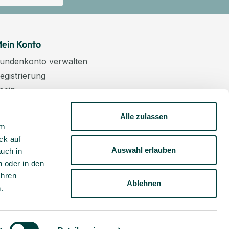
ein Konto
undenkonto verwalten
egistrierung
ogin
arenkorb
Alle zulassen
asse
um
ewsletter
ck auf
undenkonto aktivieren
Auswahl erlauben
auch in
 oder in den
Ihren
Ablehnen
m
.