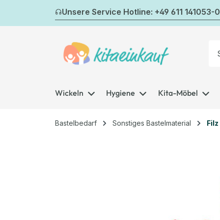
m Hauptinhalt springen
Zur Suche springen
Zur Hauptnavigation springen
Unsere Service Hotline: +49 611 141053-0
Wickeln
Hygiene
Kita-Möbel
Bastelbedarf
Sonstiges Bastelmaterial
Filz
Bildergalerie überspringen