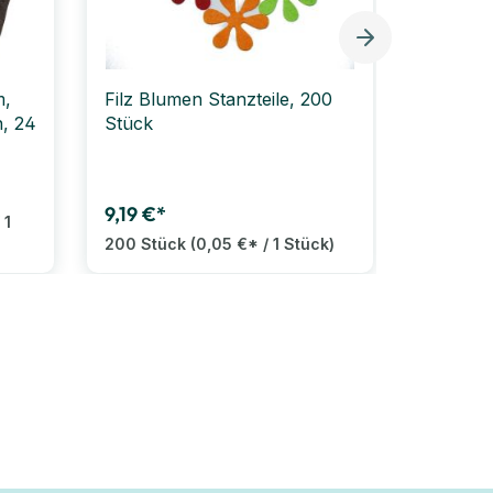
m,
Filz Blumen Stanzteile, 200
FOLIA P
n, 24
Stück
Größe M
9,19 €*
9,99 €*
 1
200 Stück
(0,05 €* / 1 Stück)
20 Stüc