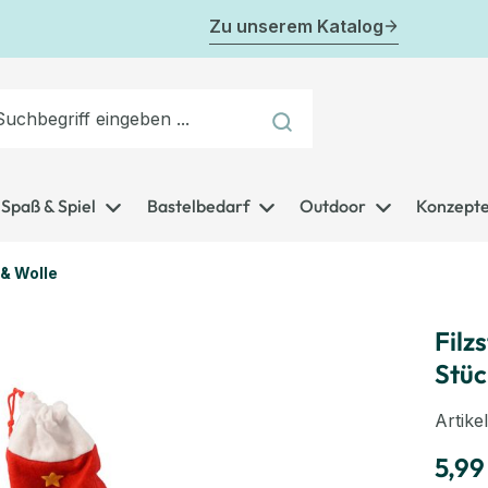
Zu unserem Katalog
Spaß & Spiel
Bastelbedarf
Outdoor
Konzept
 & Wolle
Filz
Stüc
Artik
5,99