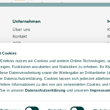
Unternehmen
M
Über uns
K
Kontakt
R
AGB
L
Datenschutz
W
t Cookies
Datenschutzeinstellungen
K
-Erlebnis nutzen wir Cookies und weitere Online-Technologien, 
Impressum
N
 zeigen, Funktionen anzubieten und Statistiken zu erheben. Ihr Kli
Karriere
K
diese Datenverarbeitung sowie die Weitergabe an Drittanbieter (
Veranstaltungstermine
er Datenschutzerklärung. Cookies lassen sich jederzeit ablehnen
Lieferkette
eitere Informationen zu den von uns verwendeten Cookies und 
 Sie in unserer
Daten­schutz­erklärung
und unserem
Impressu