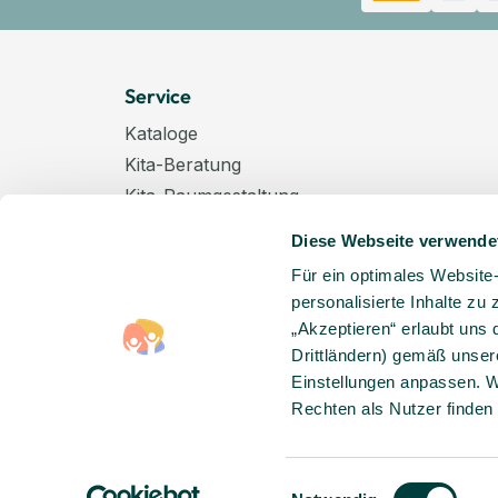
Service
Kataloge
Kita-Beratung
Kita-Raumgestaltung
Zahlungsarten
Diese Webseite verwende
Versand
Für ein optimales Website
Hygenieplan
personalisierte Inhalte zu
Windelpauschale
„Akzeptieren“ erlaubt uns 
Kindertagespflege
Drittländern) gemäß unser
Hinweise zur Batterieentsorgung
Einstellungen anpassen. W
Rechten als Nutzer finden
Entsorgung von Elektro-Altgeräten
Einwilligungsauswahl