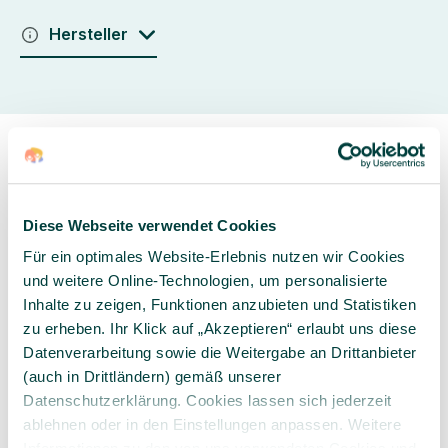
Hersteller
Diese Webseite verwendet Cookies
Sorgfältig ausgewähltes
Kompetente und
Für ein optimales Website-Erlebnis nutzen wir Cookies
Produktsortiment
individuelle Beratung
und weitere Online-Technologien, um personalisierte
Inhalte zu zeigen, Funktionen anzubieten und Statistiken
zu erheben. Ihr Klick auf „Akzeptieren“ erlaubt uns diese
Datenverarbeitung sowie die Weitergabe an Drittanbieter
(auch in Drittländern) gemäß unserer
Datenschutzerklärung. Cookies lassen sich jederzeit
Geprüfte Lieferkette
1-3 Werktage Lieferzeit
bei Versand aus dem
ablehnen oder in den Einstellungen anpassen. Weitere
eigenen Lager