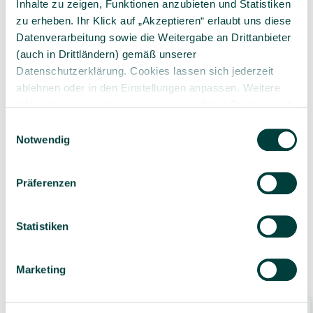
Inhalte zu zeigen, Funktionen anzubieten und Statistiken
zu erheben. Ihr Klick auf „Akzeptieren“ erlaubt uns diese
Datenverarbeitung sowie die Weitergabe an Drittanbieter
Sorgfältig ausgewähltes
Kompetente und
(auch in Drittländern) gemäß unserer
Produktsortiment
individuelle Beratung
Datenschutzerklärung. Cookies lassen sich jederzeit
ablehnen oder in den Einstellungen anpassen. Weitere
Informationen zu den von uns verwendeten Cookies und
Ihren Rechten als Nutzer finden Sie in unserer
Daten­
Einwilligungsauswahl
schutz­erklärung
und unserem
Impressum
.
Notwendig
Geprüfte Lieferkette
1-3 Werktage Lieferzeit
bei Versand aus dem
Präferenzen
eigenen Lager
Statistiken
Ähnliche Produkte
Marketing