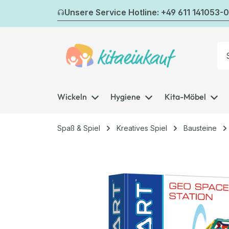
m Hauptinhalt springen
Zur Suche springen
Zur Hauptnavigation springen
Unsere Service Hotline: +49 611 141053-0
Wickeln
Hygiene
Kita-Möbel
Spaß & Spiel
Kreatives Spiel
Bausteine
Bildergalerie überspringen