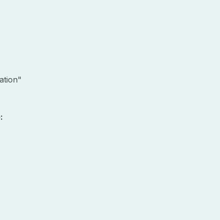
ation"
: