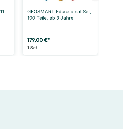
11
GEOSMART Educational Set,
PLUS PL
100 Teile, ab 3 Jahre
Basic, 
67,
Ab
1 Stück
179,00 €*
1 Set
3 Vari