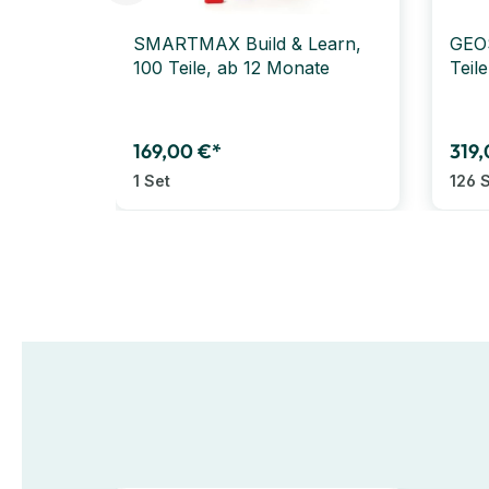
SMARTMAX Build & Learn,
GEOS
100 Teile, ab 12 Monate
Teil
169,00 €*
319,
1 Set
126 