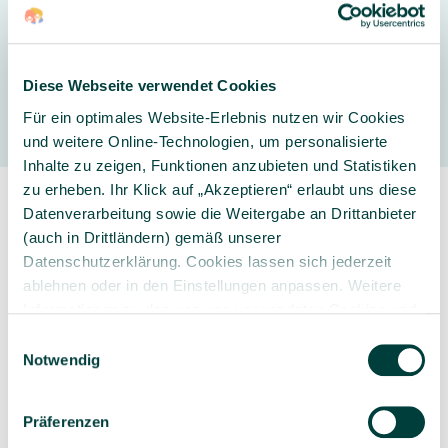
Hersteller
Diese Webseite verwendet Cookies
Für ein optimales Website-Erlebnis nutzen wir Cookies
und weitere Online-Technologien, um personalisierte
Inhalte zu zeigen, Funktionen anzubieten und Statistiken
zu erheben. Ihr Klick auf „Akzeptieren“ erlaubt uns diese
Datenverarbeitung sowie die Weitergabe an Drittanbieter
(auch in Drittländern) gemäß unserer
Datenschutzerklärung. Cookies lassen sich jederzeit
ablehnen oder in den Einstellungen anpassen. Weitere
Sorgfältig ausgewähltes
Kompetente und
Informationen zu den von uns verwendeten Cookies und
Produktsortiment
individuelle Beratung
Ihren Rechten als Nutzer finden Sie in unserer
Daten­
Einwilligungsauswahl
schutz­erklärung
und unserem
Impressum
.
Notwendig
Präferenzen