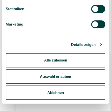
Geprüfte Lieferkette
1-3 Werktage Lieferzeit
bei Versand aus dem
Statistiken
eigenen Lager
Marketing
Zubehör
Details zeigen
Alle zulassen
Auswahl erlauben
Ablehnen
Bücherwagen Leseratte Mini, B/H/T: 76 x 60,5
x 55 cm