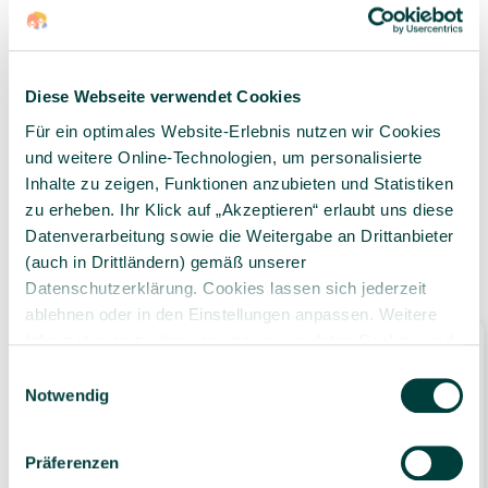
Diese Webseite verwendet Cookies
Geprüfte Lieferkette
1-3 Werktage Lieferzeit
bei Versand aus dem
Für ein optimales Website-Erlebnis nutzen wir Cookies
eigenen Lager
und weitere Online-Technologien, um personalisierte
Inhalte zu zeigen, Funktionen anzubieten und Statistiken
zu erheben. Ihr Klick auf „Akzeptieren“ erlaubt uns diese
Datenverarbeitung sowie die Weitergabe an Drittanbieter
(auch in Drittländern) gemäß unserer
Zubehör
Datenschutzerklärung. Cookies lassen sich jederzeit
ablehnen oder in den Einstellungen anpassen. Weitere
Informationen zu den von uns verwendeten Cookies und
Ihren Rechten als Nutzer finden Sie in unserer
Daten­
Einwilligungsauswahl
schutz­erklärung
und unserem
Impressum
.
Notwendig
Präferenzen