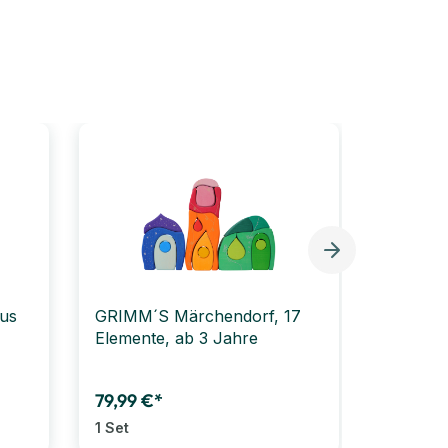
us
GRIMM´S Märchendorf, 17
GRIMM´
Elemente, ab 3 Jahre
pastell,
79,99 €*
41,99 €
1 Set
1 Set