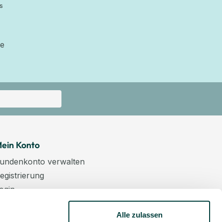
s
ie
ein Konto
undenkonto verwalten
egistrierung
ogin
arenkorb
Alle zulassen
asse