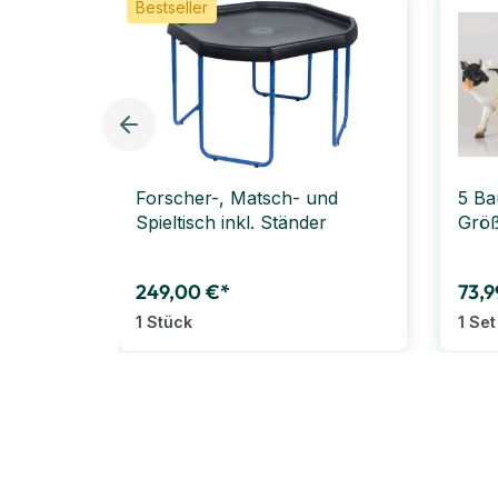
Bestseller
Forscher-, Matsch- und
5 Ba
Spieltisch inkl. Ständer
Größ
249,00 €*
73,9
1 Stück
1 Set