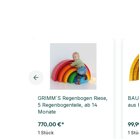
GRIMM´S Regenbogen Riese,
BAU
5 Regenbogenteile, ab 14
aus 
Monate
770,00 €*
99,9
1 Stück
1 St