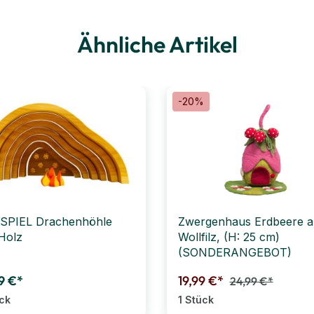
Ähnliche Artikel
-20%
SPIEL Drachenhöhle
Zwergenhaus Erdbeere a
Holz
Wollfilz, (H: 25 cm)
(SONDERANGEBOT)
9 €*
19,99 €*
24,99 €*
ück
1 Stück