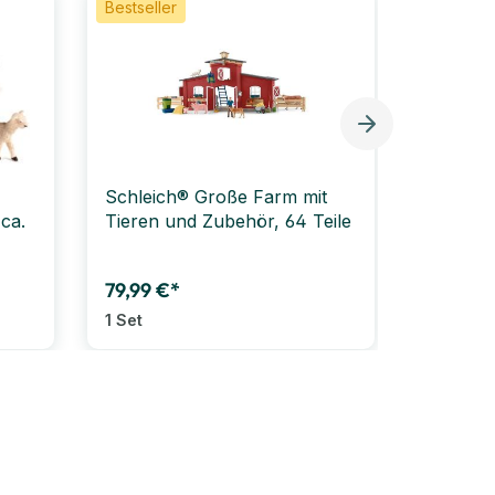
Bestseller
Schleich® Große Farm mit
PAPO Fi
 ca.
Tieren und Zubehör, 64 Teile
Bauernho
5 cm
79,99 €*
46,99 €
)
1 Set
1 Set