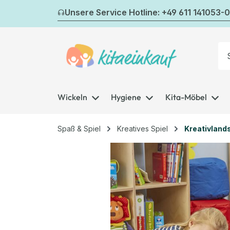
m Hauptinhalt springen
Zur Suche springen
Zur Hauptnavigation springen
Unsere Service Hotline: +49 611 141053-0
Wickeln
Hygiene
Kita-Möbel
Spaß & Spiel
Kreatives Spiel
Kreativland
Bildergalerie überspringen