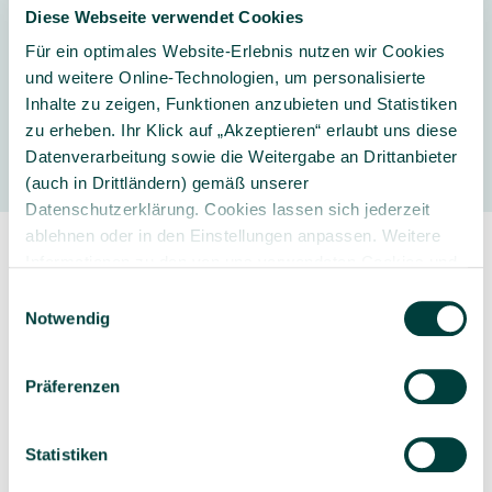
Diese Webseite verwendet Cookies
Jahre
Für ein optimales Website-Erlebnis nutzen wir Cookies
und weitere Online-Technologien, um personalisierte
Inhalte zu zeigen, Funktionen anzubieten und Statistiken
Hersteller
zu erheben. Ihr Klick auf „Akzeptieren“ erlaubt uns diese
Datenverarbeitung sowie die Weitergabe an Drittanbieter
(auch in Drittländern) gemäß unserer
Datenschutzerklärung. Cookies lassen sich jederzeit
ablehnen oder in den Einstellungen anpassen. Weitere
Informationen zu den von uns verwendeten Cookies und
Ihren Rechten als Nutzer finden Sie in unserer
Daten­
Einwilligungsauswahl
schutz­erklärung
und unserem
Impressum
.
Notwendig
Sorgfältig ausgewähltes
Kompetente und
Präferenzen
Produktsortiment
individuelle Beratung
Statistiken