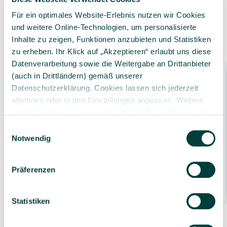
Für ein optimales Website-Erlebnis nutzen wir Cookies
und weitere Online-Technologien, um personalisierte
Ähnliche Produkte
Inhalte zu zeigen, Funktionen anzubieten und Statistiken
zu erheben. Ihr Klick auf „Akzeptieren“ erlaubt uns diese
Datenverarbeitung sowie die Weitergabe an Drittanbieter
(auch in Drittländern) gemäß unserer
Datenschutzerklärung. Cookies lassen sich jederzeit
ablehnen oder in den Einstellungen anpassen. Weitere
Informationen zu den von uns verwendeten Cookies und
Ihren Rechten als Nutzer finden Sie in unserer
Daten­
Einwilligungsauswahl
schutz­erklärung
und unserem
Impressum
.
Notwendig
Großkammerbeutel Kräutertee,
nichtaromatisiert 50 Beutel
Präferenzen
21,99 €*
500 Gramm
(0,04 €* / 1 Gramm)
Statistiken