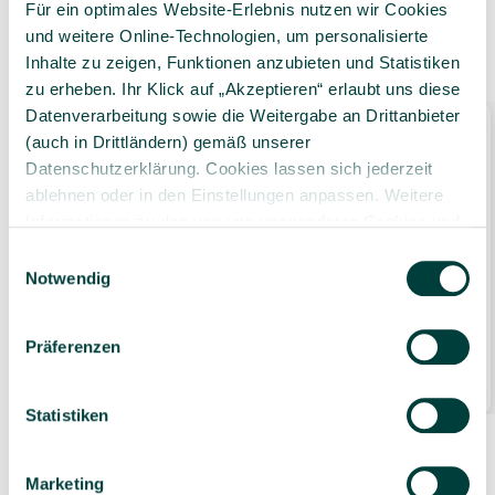
Für ein optimales Website-Erlebnis nutzen wir Cookies
und weitere Online-Technologien, um personalisierte
Zubehör
Inhalte zu zeigen, Funktionen anzubieten und Statistiken
zu erheben. Ihr Klick auf „Akzeptieren“ erlaubt uns diese
Datenverarbeitung sowie die Weitergabe an Drittanbieter
Bestseller
(auch in Drittländern) gemäß unserer
Datenschutzerklärung. Cookies lassen sich jederzeit
ablehnen oder in den Einstellungen anpassen. Weitere
Informationen zu den von uns verwendeten Cookies und
Ihren Rechten als Nutzer finden Sie in unserer
Daten­
Einwilligungsauswahl
schutz­erklärung
und unserem
Impressum
.
Notwendig
ELVIRAS Malkittel „Kindergarten“ 5-8 Jahre,
rot
Präferenzen
6,69 €*
1 Stück
(6,69 €* / Stück)
Statistiken
Marketing