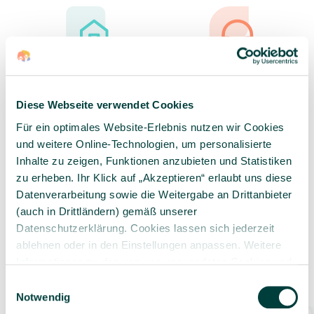
Sorgfältig ausgewähltes
Kompetente und
Produktsortiment
individuelle Beratung
Diese Webseite verwendet Cookies
Für ein optimales Website-Erlebnis nutzen wir Cookies
und weitere Online-Technologien, um personalisierte
Inhalte zu zeigen, Funktionen anzubieten und Statistiken
Geprüfte Lieferkette
1-3 Werktage Lieferzeit
zu erheben. Ihr Klick auf „Akzeptieren“ erlaubt uns diese
bei Versand aus dem
Datenverarbeitung sowie die Weitergabe an Drittanbieter
eigenen Lager
(auch in Drittländern) gemäß unserer
Datenschutzerklärung. Cookies lassen sich jederzeit
ablehnen oder in den Einstellungen anpassen. Weitere
Informationen zu den von uns verwendeten Cookies und
Ähnliche Produkte
Ihren Rechten als Nutzer finden Sie in unserer
Daten­
Einwilligungsauswahl
schutz­erklärung
und unserem
Impressum
.
Notwendig