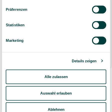
Präferenzen
Statistiken
Marketing
TORK Handtuchpapier Xpress Multifold
(150299), H2, 20x237 Blatt
64,99 €*
Details zeigen
4740 Blatt
(0,01 €* / 1 Blatt)
Alle zulassen
Auswahl erlauben
Zubehör
Ablehnen