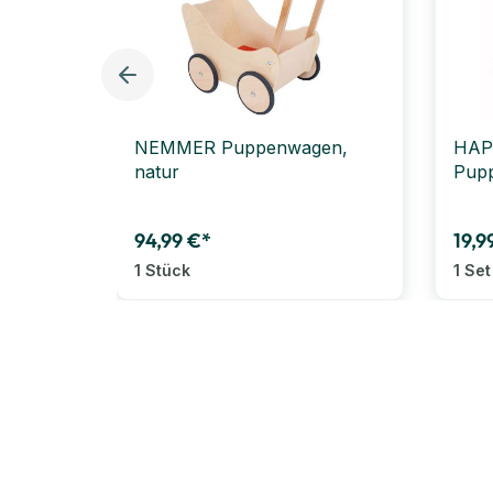
NEMMER Puppenwagen,
HAPE
natur
Pupp
94,99 €*
19,9
1 Stück
1 Set