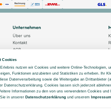
Unternehmen
M
Über uns
K
Kontakt
R
AGB
L
Datenschutz
W
t Cookies
Datenschutzeinstellungen
K
-Erlebnis nutzen wir Cookies und weitere Online-Technologien, 
Impressum
N
 zeigen, Funktionen anzubieten und Statistiken zu erheben. Ihr Kli
Karriere
K
diese Datenverarbeitung sowie die Weitergabe an Drittanbieter (
Veranstaltungstermine
er Datenschutzerklärung. Cookies lassen sich jederzeit ablehnen
Lieferkette
eitere Informationen zu den von uns verwendeten Cookies und 
 Sie in unserer
Daten­schutz­erklärung
und unserem
Impressu