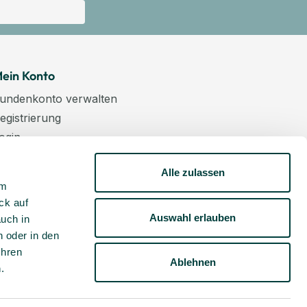
ein Konto
undenkonto verwalten
egistrierung
ogin
arenkorb
Alle zulassen
asse
um
ewsletter
ck auf
undenkonto aktivieren
Auswahl erlauben
auch in
 oder in den
Ihren
Ablehnen
m
.