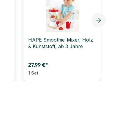
HAPE Smoothie-Mixer, Holz
GOKI Ki
& Kunststoff, ab 3 Jahre
6 x 9 c
27,99 €*
12,99 €
1 Set
1 Stück