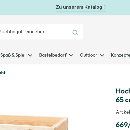
Zu unserem Katalog
Spaß & Spiel
Bastelbedarf
Outdoor
Konzept
cht
Hoch
65 
Artik
669