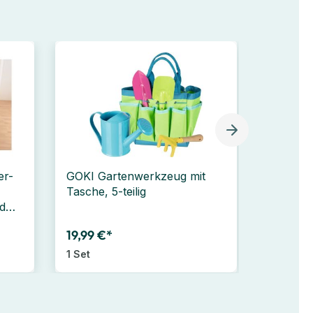
er-
GOKI Gartenwerkzeug mit
GOKI Ki
Tasche, 5-teilig
verschi
d
Stück
19,99 €*
7,99 €*
1 Set
3 Stück