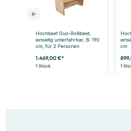
Hochbeet Duo-Rollibeet,
Hoch
einseitig unterfahrbar, B: 190
einse
cm, für 2 Personen
cm
1.469,00 €*
899
1 Stück
1 St