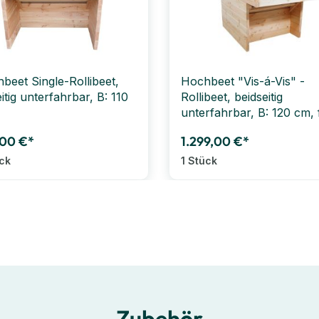
beet Single-Rollibeet,
Hochbeet "Vis-á-Vis" -
itig unterfahrbar, B: 110
Rollibeet, beidseitig
unterfahrbar, B: 120 cm, 
2 Personen
,00 €*
1.299,00 €*
ück
1 Stück
Zubehör