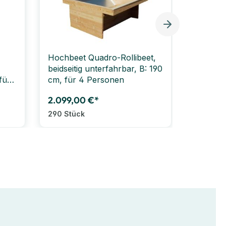
Hochbeet Quadro-Rollibeet,
Erden-Se
beidseitig unterfahrbar, B: 190
für
cm, für 4 Personen
2.099,00 €*
175,00
290 Stück
1 Stück