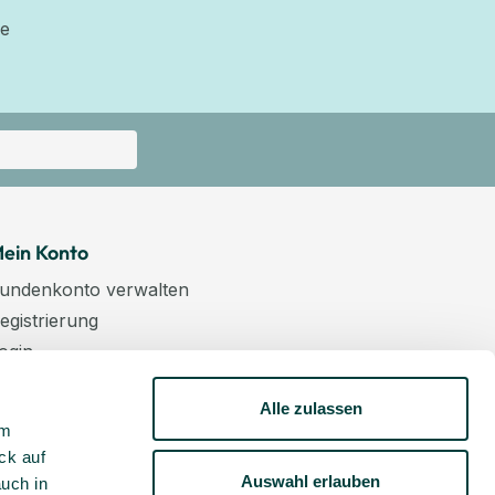
ie
ein Konto
undenkonto verwalten
egistrierung
ogin
arenkorb
Alle zulassen
asse
um
ewsletter
ck auf
undenkonto aktivieren
Auswahl erlauben
auch in