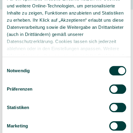
und weitere Online-Technologien, um personalisierte
Inhalte zu zeigen, Funktionen anzubieten und Statistiken
zu erheben. Ihr Klick auf „Akzeptieren“ erlaubt uns diese
Datenverarbeitung sowie die Weitergabe an Drittanbieter
(auch in Drittländern) gemäß unserer
Datenschutzerklärung. Cookies lassen sich jederzeit
ablehnen oder in den Einstellungen anpassen. Weitere
Sorgfältig ausgewähltes
Kompetente und
Informationen zu den von uns verwendeten Cookies und
Produktsortiment
individuelle Beratung
Ihren Rechten als Nutzer finden Sie in unserer
Daten­
Einwilligungsauswahl
schutz­erklärung
und unserem
Impressum
.
Notwendig
Präferenzen
Geprüfte Lieferkette
1-3 Werktage Lieferzeit
bei Versand aus dem
Statistiken
eigenen Lager
Marketing