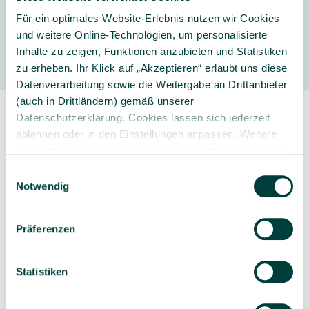
Für ein optimales Website-Erlebnis nutzen wir Cookies
Hersteller
und weitere Online-Technologien, um personalisierte
Inhalte zu zeigen, Funktionen anzubieten und Statistiken
zu erheben. Ihr Klick auf „Akzeptieren“ erlaubt uns diese
Datenverarbeitung sowie die Weitergabe an Drittanbieter
(auch in Drittländern) gemäß unserer
Datenschutzerklärung. Cookies lassen sich jederzeit
ablehnen oder in den Einstellungen anpassen. Weitere
Informationen zu den von uns verwendeten Cookies und
Ihren Rechten als Nutzer finden Sie in unserer
Daten­
Einwilligungsauswahl
schutz­erklärung
und unserem
Impressum
.
Notwendig
Sorgfältig ausgewähltes
Kompetente und
Produktsortiment
individuelle Beratung
Präferenzen
Statistiken
Geprüfte Lieferkette
1-3 Werktage Lieferzeit
bei Versand aus dem