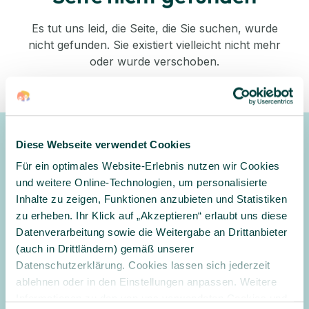
Es tut uns leid, die Seite, die Sie suchen, wurde
nicht gefunden. Sie existiert vielleicht nicht mehr
oder wurde verschoben.
Zurück zum Shop
Diese Webseite verwendet Cookies
Newsletter
Für ein optimales Website-Erlebnis nutzen wir Cookies
Gerne halten wir Sie mit unserem Newsletter auf dem
und weitere Online-Technologien, um personalisierte
Laufenden und informieren Sie zu Angeboten und
Inhalte zu zeigen, Funktionen anzubieten und Statistiken
Aktionen
zu erheben. Ihr Klick auf „Akzeptieren“ erlaubt uns diese
Datenverarbeitung sowie die Weitergabe an Drittanbieter
Anmelden
(auch in Drittländern) gemäß unserer
Datenschutzerklärung. Cookies lassen sich jederzeit
Ja, ich möchte den Newsletter erhalten und per E-Mail über
ablehnen oder in den Einstellungen anpassen. Weitere
Angebote und Aktionen informiert werden. Ich habe
Informationen zu den von uns verwendeten Cookies und
die
Datenschutzerklärung
gelesen und willige in die Verarbeitung