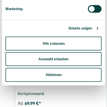
Geprüfte Lieferkette
1-3 Werktage Lieferzeit
Marketing
bei Versand aus dem
eigenen Lager
Details zeigen
Ähnliche Produkte
Alle zulassen
Auswahl erlauben
Ablehnen
Korkpinnwand
69,99 €*
Ab