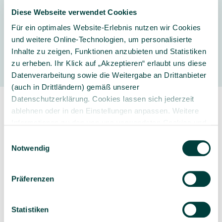
Diese Webseite verwendet Cookies
Für ein optimales Website-Erlebnis nutzen wir Cookies
und weitere Online-Technologien, um personalisierte
Hersteller
Inhalte zu zeigen, Funktionen anzubieten und Statistiken
zu erheben. Ihr Klick auf „Akzeptieren“ erlaubt uns diese
Datenverarbeitung sowie die Weitergabe an Drittanbieter
(auch in Drittländern) gemäß unserer
Datenschutzerklärung. Cookies lassen sich jederzeit
ablehnen oder in den Einstellungen anpassen. Weitere
Informationen zu den von uns verwendeten Cookies und
Ihren Rechten als Nutzer finden Sie in unserer
Daten­
Einwilligungsauswahl
schutz­erklärung
und unserem
Impressum
.
Notwendig
Sorgfältig ausgewähltes
Kompetente und
Produktsortiment
individuelle Beratung
Präferenzen
Statistiken