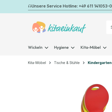
m Hauptinhalt springen
Zur Suche springen
Zur Hauptnavigation springen
Unsere Service Hotline: +49 611 141053-0
Wickeln
Hygiene
Kita-Möbel
Kita-Möbel
Tische & Stühle
Kindergarten
Bildergalerie überspringen