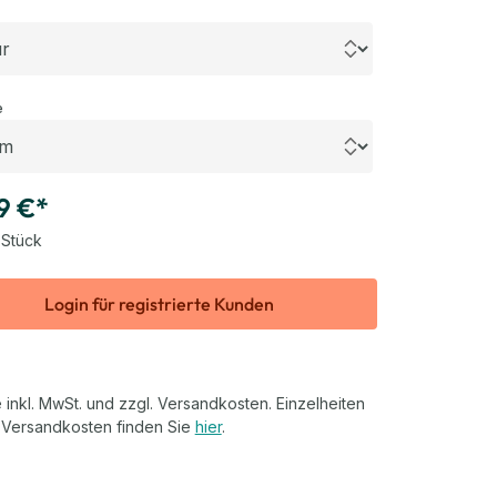
swählen
auswählen
e
9 €*
 Stück
Login für registrierte Kunden
 inkl. MwSt. und zzgl. Versandkosten. Einzelheiten
 Versandkosten finden Sie
hier
.