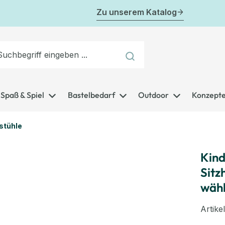
Zu unserem Katalog
Spaß & Spiel
Bastelbedarf
Outdoor
Konzept
stühle
Kind
Sitz
wäh
Artik