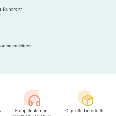
es Rundrohr
e
d Montageanleitung
s
Kompetente und
Geprüfte Lieferkette