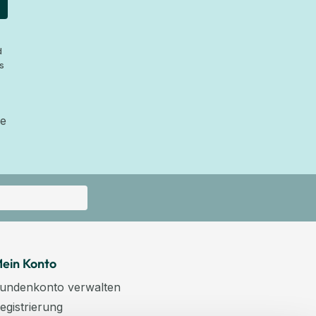
d
s
ie
ein Konto
undenkonto verwalten
egistrierung