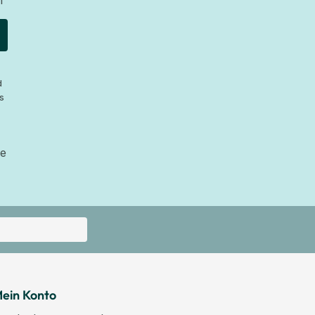
n
d
s
ie
ein Konto