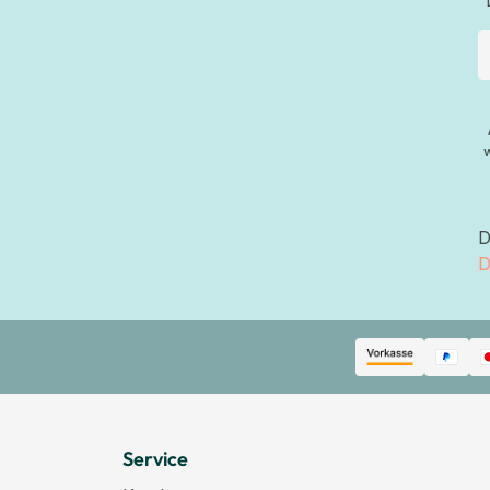
D
D
Service