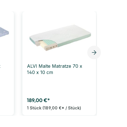
Bestselle
x
ALVI Malte Matratze 70 x
Liegepol
140 x 10 cm
Farbe u
64,
Ab
1 Stück
189,00 €*
1 Stück
(189,00 €* / Stück)
20 Var