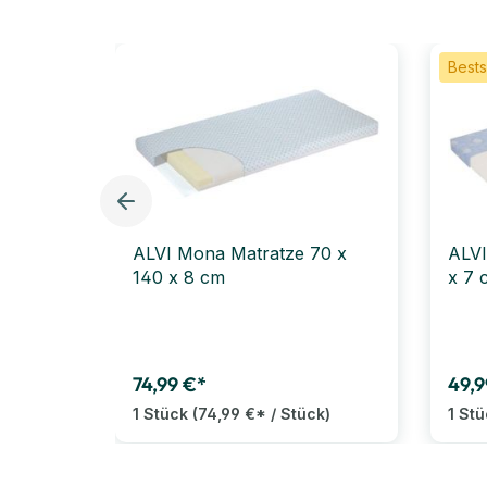
Bests
ALVI Mona Matratze 70 x
ALVI
140 x 8 cm
x 7 
74,99 €*
49,9
1 Stück
(74,99 €* / Stück)
1 St