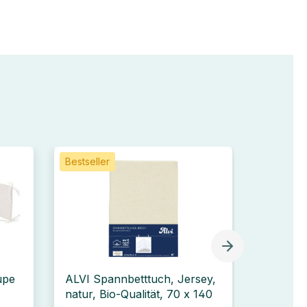
Bestseller
Bestselle
upe
ALVI Spannbetttuch, Jersey,
ALVI Sp
natur, Bio-Qualität, 70 x 140
silber, 