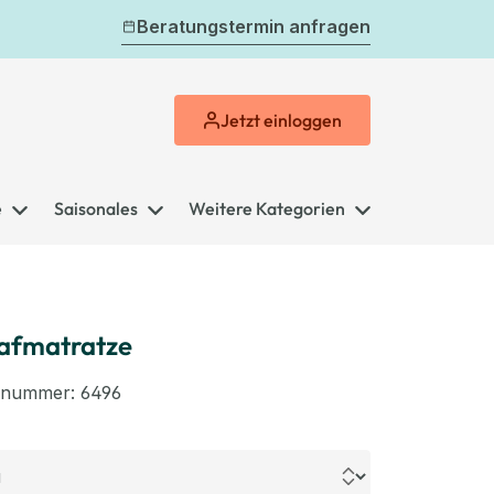
Beratungstermin anfragen
Jetzt
einloggen
e
Saisonales
Weitere Kategorien
afmatratze
elnummer:
6496
swählen